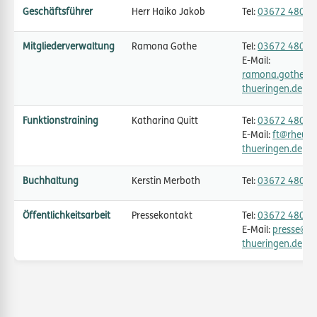
Geschäftsführer
Herr Haiko Jakob
Tel:
03672 48025
Mitgliederverwaltung
Ramona Gothe
Tel:
03672 48025
E-Mail:
ramona.gothe@r
thueringen.de
Funktionstraining
Katharina Quitt
Tel:
03672 48025
E-Mail:
ft@rheuma
thueringen.de
Buchhaltung
Kerstin Merboth
Tel:
03672 48025
Öffentlichkeitsarbeit
Pressekontakt
Tel:
03672 48025
E-Mail:
presse@rh
thueringen.de